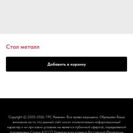
Стол металл
Добавить в корзину
Copyright © 2020-2026.
ГРС Реквием
. Все права защищены. Обращаем Ваше
внимание на то, что данный сайт носит исключительно информационный
характер и ни при каких условиях не является публичной офертой, определяемой
положениями Статьи 437 (2) Гражданского кодекса Российской Федерации