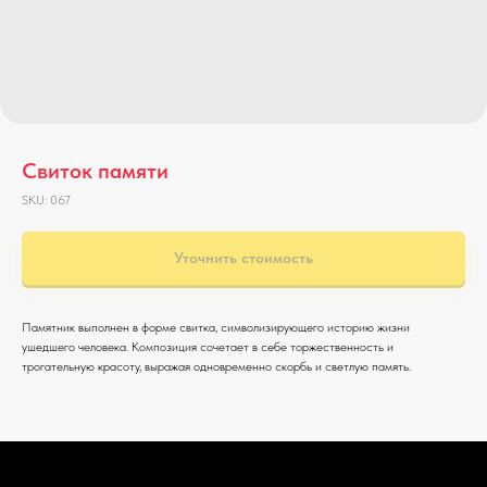
Свиток памяти
SKU:
067
Уточнить стоимость
Памятник выполнен в форме свитка, символизирующего историю жизни
ушедшего человека. Композиция сочетает в себе торжественность и
трогательную красоту, выражая одновременно скорбь и светлую память.