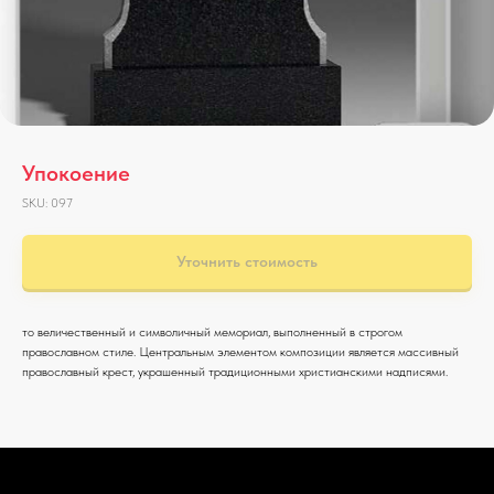
Упокоение
SKU:
097
Уточнить стоимость
то величественный и символичный мемориал, выполненный в строгом
православном стиле. Центральным элементом композиции является массивный
православный крест, украшенный традиционными христианскими надписями.