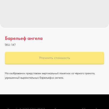
Барельеф ангела
SKU:
147
Уточнить стоимость
На изображении представлен вертикальный памятник из чёрного гранита,
украшенный выразительным барельефом ангела.