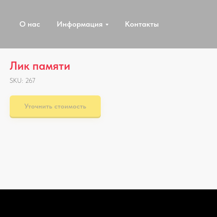
О нас
Информация
Контакты
Лик памяти
SKU:
267
Уточнить стоимость